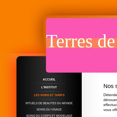
Terres de
ACCUEIL
Nos s
L'INSTITUT
Détendez
LES SOINS ET TARIFS
dénouent
RITUELS DE BEAUTES DU MONDE
effectuo
vous off
SOINS DU VISAGE
SOINS DU CORPS ET MODELAGE