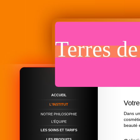
Terres de
ACCUEIL
Votre
L'INSTITUT
Dans un
NOTRE PHILOSOPHIE
cosméti
L'ÉQUIPE
beauté e
LES SOINS ET TARIFS
LES PRODUITS