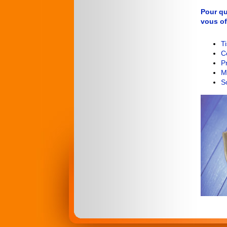
Pour qu
vous of
T
C
P
M
S