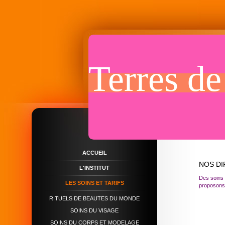
Terres de
ACCUEIL
NOS DI
L'INSTITUT
Des soins
LES SOINS ET TARIFS
proposons 
RITUELS DE BEAUTES DU MONDE
SOINS DU VISAGE
SOINS DU CORPS ET MODELAGE