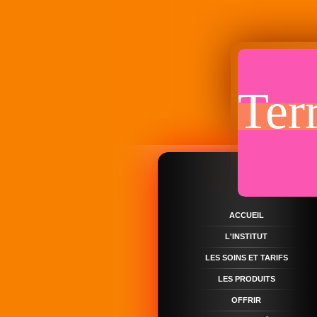
Ter
ACCUEIL
L'INSTITUT
LES SOINS ET TARIFS
LES PRODUITS
OFFRIR