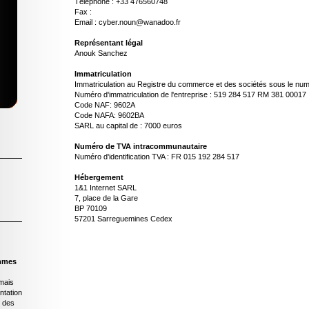
Téléphone : +33 476560748
Fax :
Email : cyber.noun@wanadoo.fr
Représentant légal
Anouk Sanchez
Immatriculation
Immatriculation au Registre du commerce et des sociétés sous le nu
Numéro d'immatriculation de l'entreprise : 519 284 517 RM 381 00017
Code NAF: 9602A
Code NAFA: 9602BA
SARL au capital de : 7000 euros
Numéro de TVA intracommunautaire
Numéro d'identification TVA : FR 015 192 284 517
Hébergement
1&1 Internet SARL
7, place de la Gare
BP 70109
57201 Sarreguemines Cedex
mmes
mais
ntation
t des