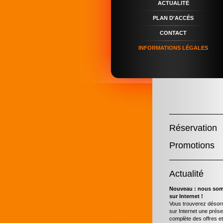
ACTUALITÉ
PLAN D'ACCÈS
CONTACT
INFORMATIONS LÉGALES
Réservation
Promotions
Actualité
Nouveau : nous so
sur Internet !
Vous trouverez désor
sur Internet une prése
complète des offres e